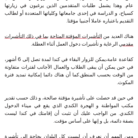
عام. وهذا يشمل طلبات المتقدمين الذين يرغبون في زيارتها
كسياح، و الدراسة في إحدى جامعاتها وكلياتها المتعددة أو لطالب
اتصل بنا على
+1 604 449 1200
التقديم باعتباره عاملا أجنبيا مؤقتا.
هناك العديد من
التأشيرات المؤقتة المتاحة
بما في ذلك التأشيرات
مقدمي
الرعاية و تأشيرات دخول العمل أثناء العطلة.
كقاعدة عامة،يمكن للزوار البقاء في كندا لمدة تصل إلى 6 أشهر،
في حين يمكن أن يبقى الطلاب والعمال الأجانب لفترات متفاوتة
من الوقت بحسب المنطق.كما أن هناك دائما إمكانية تمديد فترة
المكوث.
في حين قد حصلت على تأشيرة مؤقتة صالحة، و ذلك حسب تقدير
مكتب المواطنة و الهجرة الكندي الذي يقع في ميناء الدخول
الكندي. من الواجب عليك أن تثبت أن إقامتك في كندا ليست
بصفة دائمة، بل و إنها على أساس مؤقت.
ومن المهم أن نعرف أن ليست كل البلدان بحاجة إلى تأشيرة