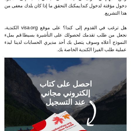
دخول مؤقتة لدخول كندا.يمكنك التحقق ما إذا كان بلدك معفى من
هذا التشريع.
هل ترغب في القدوم إلى كندا؟ على موقع visa.org الكندية،
نجعل من طلب تقدمك لحصولك على التأشيرة بسيطا.قم بملء
النموذج أعلاه وسوف يتصل بك أحد مديري الحسابات لدينا لبدء
عملية طلب الفيزا الكندية الخاصة بك.
احصل على كتاب
إلكتروني مجاني
عند التسجيل