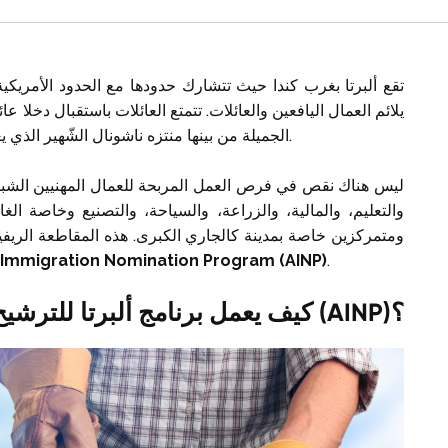
تقع ألبرتا بغرب كندا حيث تتشارك حدودها مع الحدود الأمريكية
يلائم العمال اليافعين والعائلات. تتمتع العائلات باستقبال دخلا 
الجميلة من بينها منتزه ناشونال الشّهير الذي يعتبر المكان الأفضل للنفاد من صخب الحياة في المدينة.
ليس هناك نقص في فرص العمل المربحة للعمال المهنيين الشباب
والتعليم، والمالية، والزراعة، والسياحة، والتصنيع وخاصة الغ
ومتمركزين خاصة بمدينة كالجاري الكبرى. هذه المقاطعة الريفي
 Immigration Nomination Program (AINP)
.
كيف يعمل برنامج ألبرتا للترشيح بالهجرة (AINP)؟