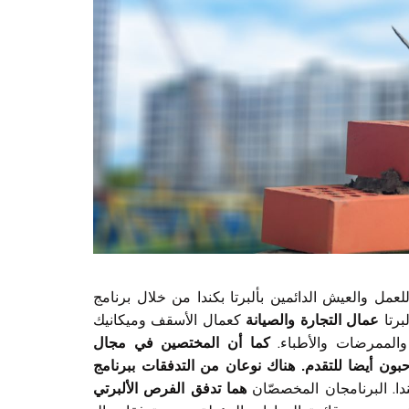
 الدائمين بألبرتا بكندا من خلال برنامج AINP اذا كانت مهاراتك ومؤهلاتك وخبرة
برتا
عمال التجارة والصيانة
كعمال الأسقف وميكانيك
الممرضات والأطباء.
كما أن المختصين في مجال
حبون أيضا
للتقدم. هناك نوعان من التدفقات ببرنامج AINP مخصصّان للعمال الأجانب ذوي مهارات
دا. البرنامجان المخصصّان
هما تدفق الفرص الألبرتي (AOS)