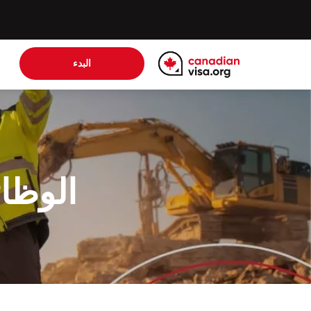
البدء
الوظائ