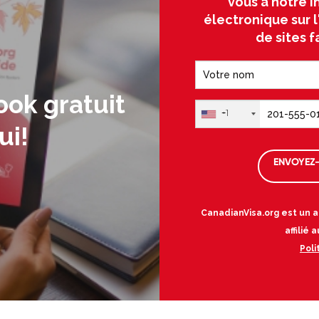
vous à notre i
électronique sur 
de sites f
ook gratuit
+1
ui!
ENVOYEZ-
CanadianVisa.org est un a
affilié
Poli