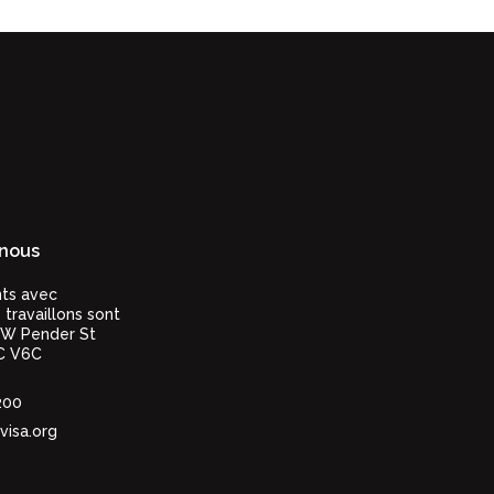
nous
nts avec
 travaillons sont
 W Pender St
C V6C
200
visa.org