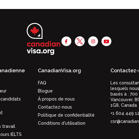
canadienne
CanadianVisa.org
Contactez-
FAQ
Les consulta
lesquels nous
eur
Blogue
basés à :
700
candidats
À propos de nous
Vancouver,
B
1G8
,
Canada
Contactez-nous
nt
+1 604 449 1
Politique de confidentialité
csr@canadian
Conditions d'utilisation
 travail
ours IELTS