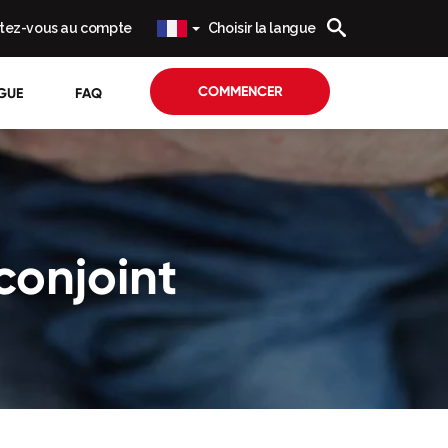
tez-vous au compte
Choisir la langue
COMMENCER
GUE
FAQ
conjoint