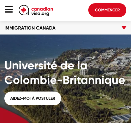
COMMENCER
IMMIGRATION CANADA
Page D'accueil
Immigration Canada
À Propos De Nous
Université de la
Blogue
FAQ
Colombie-Britannique
COMMENCER
AIDEZ-MOI À POSTULER
Connectez-vous au compte
Choisir la langue