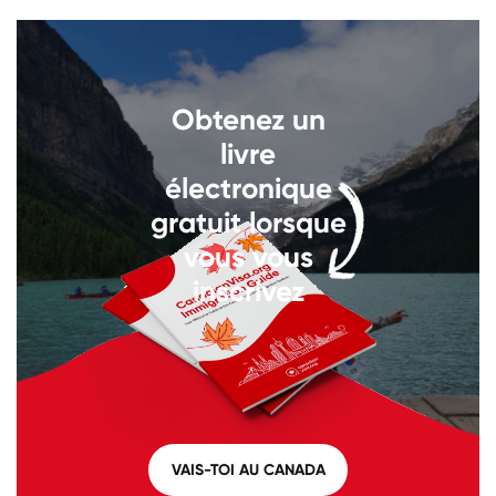
Appelez-nous au
+1 604 449
1200
Obtenez un
livre
électronique
gratuit lorsque
vous vous
inscrivez
VAIS-TOI AU CANADA