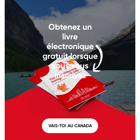
Appelez-nous au
+1 604 449
Obtenez un
1200
livre
électronique
gratuit lorsque
vous vous
inscrivez
VAIS-TOI AU CANADA