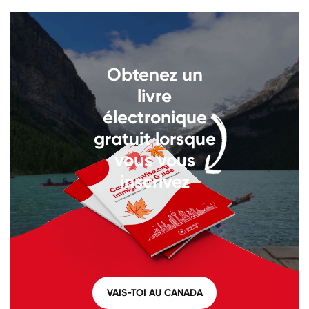
Appelez-nous au
+1 604 449
1200
Obtenez un
livre
électronique
gratuit lorsque
vous vous
inscrivez
VAIS-TOI AU CANADA