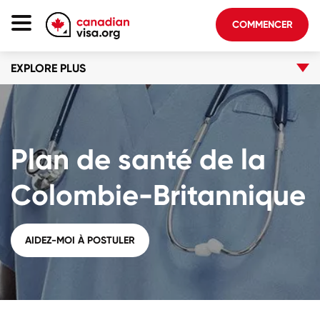
COMMENCER
EXPLORE PLUS
Page D'accueil
Immigration Canada
À Propos De Nous
Plan de santé de la
Blogue
FAQ
Colombie-Britannique
COMMENCER
AIDEZ-MOI À POSTULER
Connectez-vous au compte
Choisir la langue