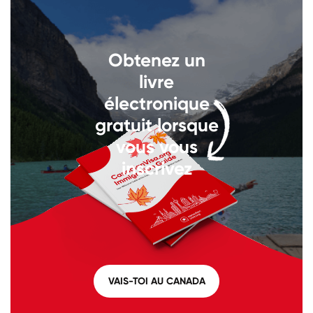
Appelez-nous au
+1 604 449
Obtenez un
1200
livre
électronique
gratuit lorsque
vous vous
inscrivez
VAIS-TOI AU CANADA