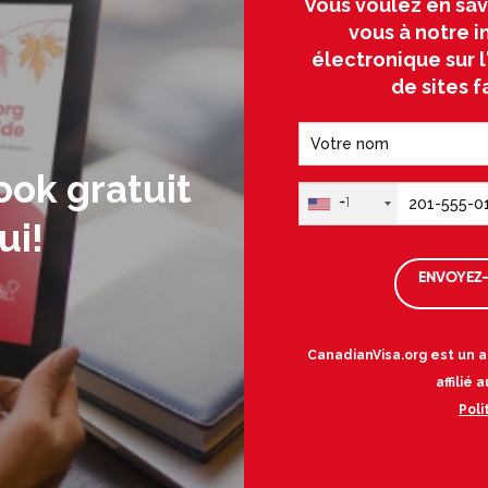
Vous voulez en sav
vous à notre i
électronique sur 
de sites f
ook gratuit
+1
ui!
ENVOYEZ-
CanadianVisa.org est un a
affilié
Poli