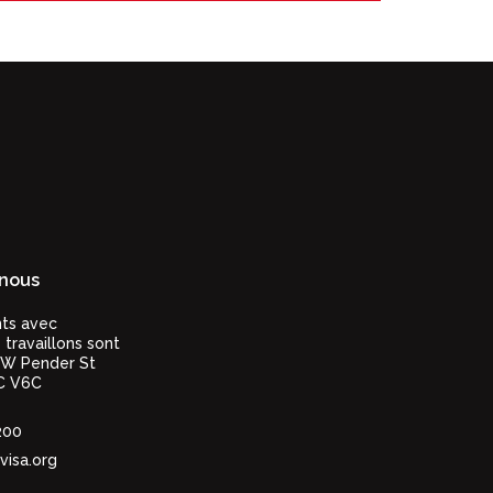
nous
nts avec
 travaillons sont
 W Pender St
C V6C
200
visa.org