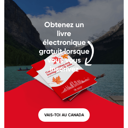
Appelez-nous au
+1 604 449
Obtenez un
1200
livre
électronique
gratuit lorsque
vous vous
inscrivez
VAIS-TOI AU CANADA