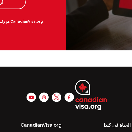
أر
CanadianVisa.org هو وكيل هجرة خاص معترف به ولا ينتمي إلى الحكومة الكندية.
الحياة فى كندا
CanadianVisa.org