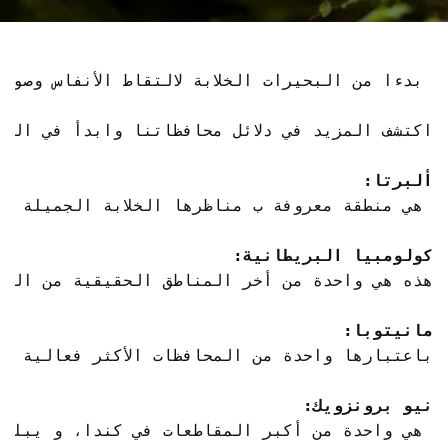
اتصل بنا على
+1 604 449 1200
ألبرتا:
كولومبيا البريطانية:
مانيتوبا:
نيو برونزويك: