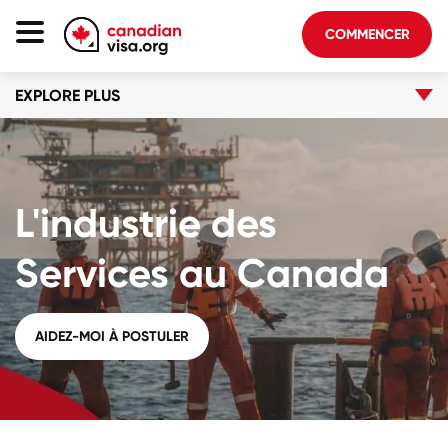
COMMENCER
EXPLORE PLUS
Page D'accueil
Immigration Canada
À Propos De Nous
L'industrie des
Blogue
FAQ
Services au Canada
COMMENCER
AIDEZ-MOI À POSTULER
Connectez-vous au compte
Choisir la langue