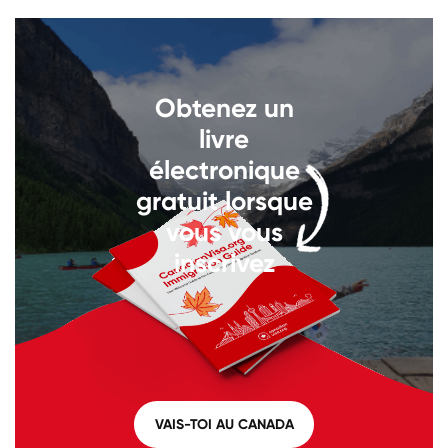
Appelez-nous au
+1 604 449
1200
Obtenez un
livre
électronique
gratuit lorsque
vous vous
inscrivez
VAIS-TOI AU CANADA