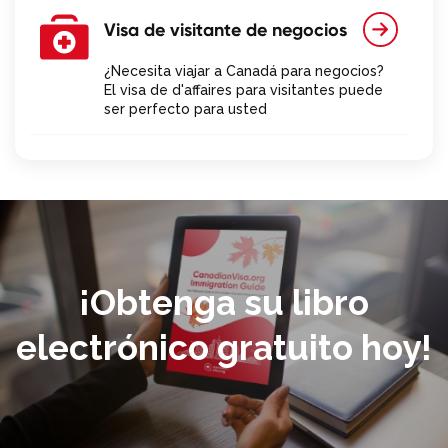
Visa de visitante de negocios
¿Necesita viajar a Canadá para negocios?
El visa de d'affaires para visitantes puede
ser perfecto para usted
Visas de Residente Temporal
Necesitará un visa temporal si tiene la
intención de visitar, estudiar o trabajar en
Canadá de forma temporal
¡Obtenga su libro
Visa de vacaciones-trabajo
electrónico gratuito hoy!
¿Le interesa la aventura? Financie sus
viajes con un visa Vacaciones-trabajo
Preguntas frecuentes