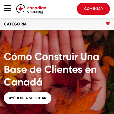
COMENZAR
CATEGORÍA
Página De Inicio
Inmigración Canadá
Acerca De Nosotros
Cómo Construir Una
Blog
FAQ
Base de Clientes en
Canadá
COMENZAR
Iniciar sesión en su cuenta
AYÚDEME A SOLICITAR
Seleccionar idioma