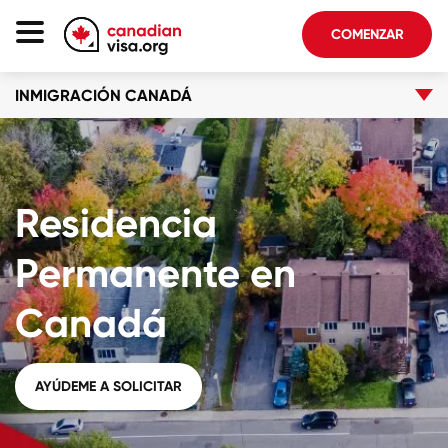
COMENZAR
INMIGRACIÓN CANADÁ
Página De Inicio
Inmigración Canadá
Acerca De Nosotros
Residencia
Blog
FAQ
Permanente en
Canadá
COMENZAR
Iniciar sesión en su cuenta
AYÚDEME A SOLICITAR
Seleccionar idioma