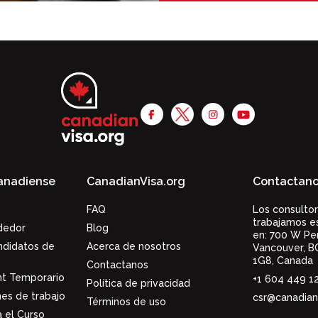
Canadiense
CanadianVisa.org
Contactan
FAQ
Los consultor
trabajamos e
dedor
Blog
en:
700 W Pe
ndidatos de
Acerca de nosotros
Vancouver,
B
1G8
,
Canada
Contactanos
nt Temporario
+1 604 449 1
Política de privacidad
nes de trabajo
csr@canadian
Términos de uso
 el Curso