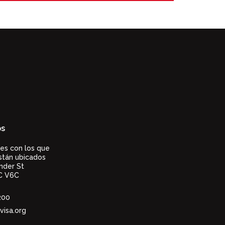
os
es con los que
stán ubicados
nder St
C V6C
200
visa.org