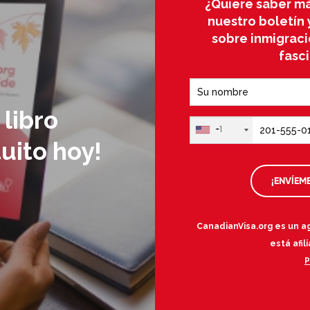
¿Quiere saber má
nuestro boletín 
sobre inmigraci
fasc
libro
+1
uito hoy!
¡ENVÍEM
CanadianVisa.org es un a
está afil
P