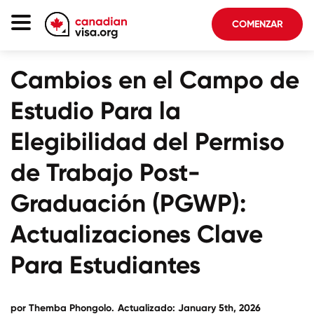
COMENZAR
Página De Inicio
Cambios en el Campo de
Inmigración Canadá
Estudio Para la
Acerca De Nosotros
Elegibilidad del Permiso
Blog
de Trabajo Post-
FAQ
Graduación (PGWP):
COMENZAR
Actualizaciones Clave
Para Estudiantes
Iniciar sesión en su cuenta
Seleccionar idioma
por
Themba Phongolo
.
Actualizado: January 5th, 2026