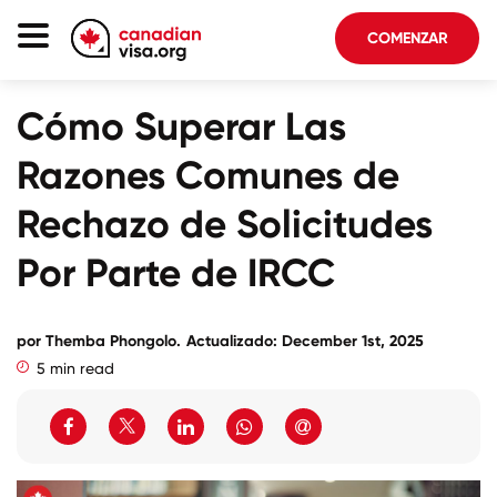
COMENZAR
Página De Inicio
Cómo Superar Las
Inmigración Canadá
Razones Comunes de
Acerca De Nosotros
Rechazo de Solicitudes
Blog
Por Parte de IRCC
FAQ
por
Themba Phongolo
.
Actualizado: December 1st, 2025
COMENZAR
5 min read
Iniciar sesión en su cuenta
Seleccionar idioma