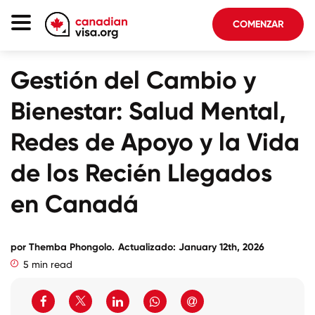
COMENZAR
Página De Inicio
Gestión del Cambio y
Inmigración Canadá
Bienestar: Salud Mental,
Acerca De Nosotros
Redes de Apoyo y la Vida
Blog
de los Recién Llegados
FAQ
en Canadá
COMENZAR
por
Themba Phongolo
.
Actualizado: January 12th, 2026
5 min read
Iniciar sesión en su cuenta
Seleccionar idioma