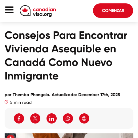
COMENZAR
Página De Inicio
Consejos Para Encontrar
Inmigración Canadá
Vivienda Asequible en
Acerca De Nosotros
Canadá Como Nuevo
Blog
Inmigrante
FAQ
por
Themba Phongolo
.
Actualizado: December 17th, 2025
COMENZAR
5 min read
Iniciar sesión en su cuenta
Seleccionar idioma