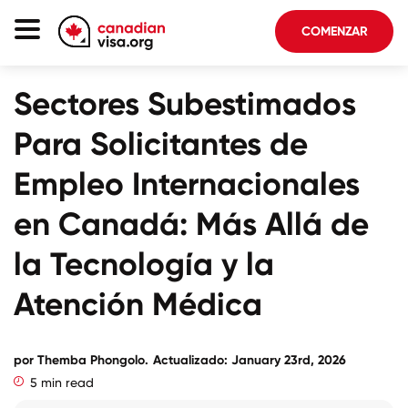
COMENZAR
Página De Inicio
Sectores Subestimados
Inmigración Canadá
Para Solicitantes de
Acerca De Nosotros
Empleo Internacionales
Blog
en Canadá: Más Allá de
FAQ
la Tecnología y la
COMENZAR
Atención Médica
Iniciar sesión en su cuenta
por
Themba Phongolo
.
Actualizado: January 23rd, 2026
5 min read
Seleccionar idioma