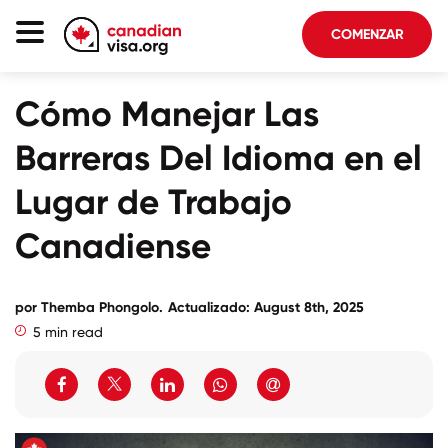
COMENZAR
Página De Inicio
Cómo Manejar Las
Inmigración Canadá
Barreras Del Idioma en el
Acerca De Nosotros
Lugar de Trabajo
Blog
Canadiense
FAQ
por
Themba Phongolo
.
Actualizado: August 8th, 2025
COMENZAR
5 min read
Iniciar sesión en su cuenta
Seleccionar idioma