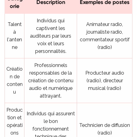
Description
Exemples de postes
orie
Individus qui
Talent
Animateur radio,
captivent les
à
journaliste radio,
auditeurs par leurs
l'anten
commentateur sportif
voix et leurs
ne
(radio)
personnalités.
Professionnels
Créatio
responsables de la
Producteur audio
n de
création de contenu
(radio), directeur
conten
audio et numérique
musical (radio)
u
attrayant.
Produc
Individus qui assurent
tion et
le bon
opérati
Technicien de diffusion
fonctionnement
ons
(radio)
technique des