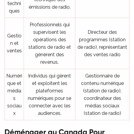
techni
émissions de radio.
ques
Professionnels qui
supervisent les
Directeur des
Gestio
opérations des
programmes (station
n et
stations de radio et
de radio), représentant
ventes
génèrent des
des ventes radio
revenus.
Numéri
Individus qui gèrent
Gestionnaire de
que et
et exploitent les
contenu numérique
média
plateformes
(station de radio),
s
numériques pour se
coordinateur des
sociau
connecter avec les
médias sociaux
x
audiences.
(station de radio)
Déménager au Canada Pour