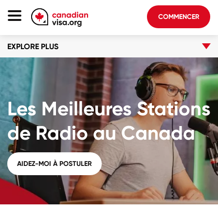
COMMENCER
EXPLORE PLUS
Page D'accueil
Immigration Canada
À Propos De Nous
Les Meilleures Stations
Blogue
FAQ
de Radio au Canada
COMMENCER
AIDEZ-MOI À POSTULER
Connectez-vous au compte
Choisir la langue