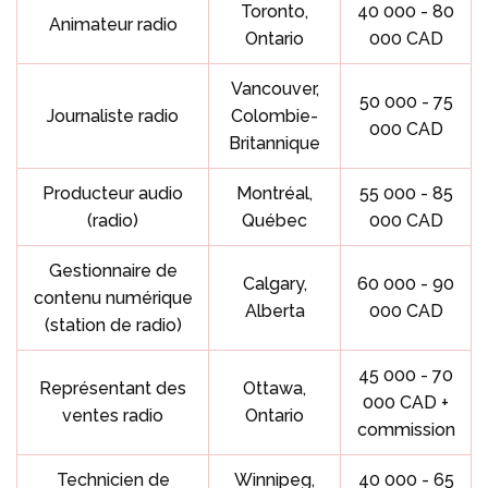
Toronto,
40 000 - 80
Animateur radio
Ontario
000 CAD
Vancouver,
50 000 - 75
Journaliste radio
Colombie-
000 CAD
Britannique
Producteur audio
Montréal,
55 000 - 85
(radio)
Québec
000 CAD
Gestionnaire de
Calgary,
60 000 - 90
contenu numérique
Alberta
000 CAD
(station de radio)
45 000 - 70
Représentant des
Ottawa,
000 CAD +
ventes radio
Ontario
commission
Technicien de
Winnipeg,
40 000 - 65