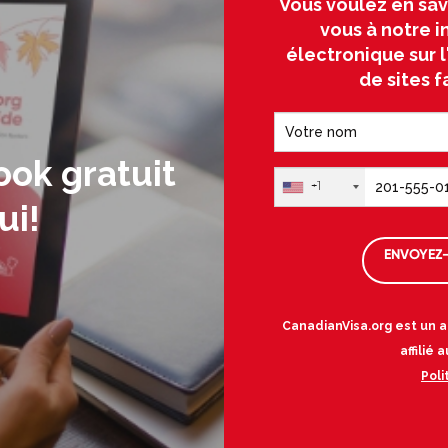
Vous voulez en sav
vous à notre i
électronique sur 
de sites f
ook gratuit
+1
ui!
ENVOYEZ-
CanadianVisa.org est un a
affilié
Poli