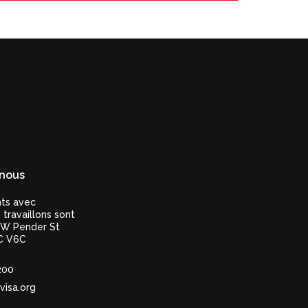
nous
nts avec
 travaillons sont
 W Pender St
C V6C
200
visa.org